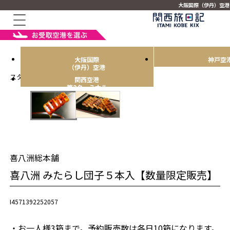
大阪国際（伊丹）空港
大阪国際
神戸空
（伊丹）空港
スタッフおすすめ！
関西空港
第2ターミナル
喜八洲総本舗
喜八洲 みたらし団子５本入【数量限定販売】
I4571392252057
・お一人様3箱まで。予約販売数は各日10箱になります。