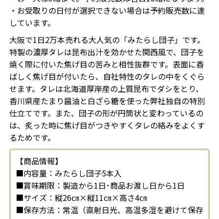
・お受取りの日付が選択できない場合は予約販売数に達
しています。
大阪で1日2万本売れる大人気の「みたらし団子」です。
特製の濃厚タレは昆布出汁を効かせた関西風で、団子を
焼く際に付いた焦げ目の苦みと相性抜群です。表面に香
ばしく焦げ目が付いたら、自社特性のタレの中をくぐら
せます。タレは北海道厚岸産の上質昆布でダシをとり、
香川県産たまり醤油と白ざら糖を使った弊社独自の特別
仕立てです。また、団子の形が円筒状と変わっているの
は、炙った時に焦げ目がつきやすくタレの絡みをよくす
るためです。
【商品情報】
■内容量：みたらし団子5本入
■賞味期限：製造から1日･商品お渡し日から1日
■サイズ：縦26㎝×縦11㎝×高さ4㎝
■保存方法：常温（直射日光、高温多湿を避けて保存