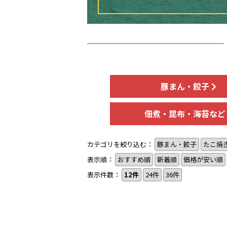
豚まん・餃子
佃煮・昆布・海苔な
カテゴリを絞り込む：
豚まん・餃子
たこ焼
表示順：
おすすめ順
新着順
価格が安い順
表示件数：
12件
24件
36件