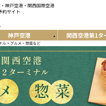
港・神戸空港・関西国際空港
産予約サイト
神戸空港
関西空港
第1タ
ナル
>
グルメ・惣菜など