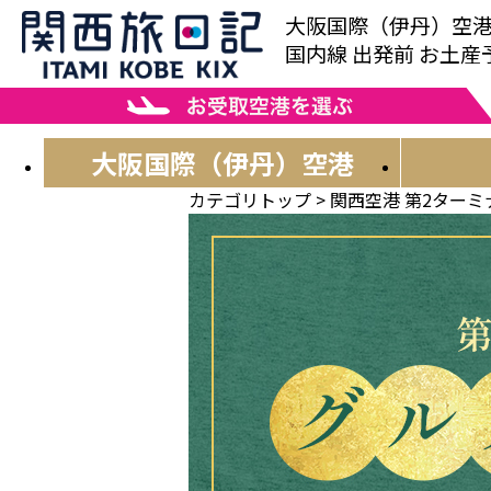
大阪国際（伊丹）空
国内線 出発前 お土
大阪国際
（伊丹）空港
カテゴリトップ
>
関西空港 第2ターミ