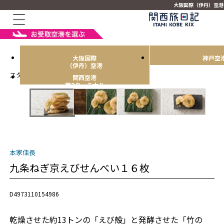
大阪国際（伊丹）空港
大阪国際
神戸空
（伊丹）空港
スタッフおすすめ！
関西空港
第2ターミナル
本家佳長
九条ねぎ京えびせんべい１６枚
D4973110154986
乾燥させた約13トンの「えび殻」と発酵させた「竹の