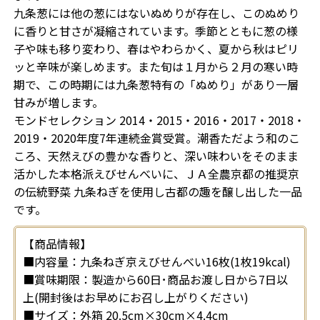
九条葱には他の葱にはないぬめりが存在し、このぬめり
に香りと甘さが凝縮されています。季節とともに葱の様
子や味も移り変わり、春はやわらかく、夏から秋はピリ
ッと辛味が楽しめます。また旬は１月から２月の寒い時
期で、この時期には九条葱特有の「ぬめり」があり一層
甘みが増します。
モンドセレクション 2014・2015・2016・2017・2018・
2019・2020年度7年連続金賞受賞。潮香ただよう和のこ
ころ、天然えびの豊かな香りと、深い味わいをそのまま
活かした本格派えびせんべいに、ＪＡ全農京都の推奨京
の伝統野菜 九条ねぎを使用し古都の趣を醸し出した一品
です。
【商品情報】
■内容量：九条ねぎ京えびせんべい16枚(1枚19kcal)
■賞味期限：製造から60日･商品お渡し日から7日以
上(開封後はお早めにお召し上がりください)
■サイズ：外箱 20.5cm×30cm×4.4cm