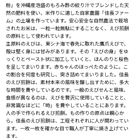
粉」を沖縄産泡盛のもろみ酢の絞り汁でブレンドした天
然の肥料を使い、米作りに適した自家農園「佳長ファー
ム」の土壌を作っています。安心安全な自然農法で栽培
されたお米は、一粒一粒無駄にすることなく、えび煎餅
の原料として使われています。
主原料のえびは、東シナ海で春先に取れた鷹爪えびで、
殻は堅く身には甘みがあります。その「えびの身」をゆ
っくりとペースト状に加工していくと、ほんのりと桜色
を呈してまいります。赤ちゃんのほっぺたのように。こ
の割合を何度も研究し、突き詰めてまいりました。佳長
のえび煎餅は、素材本来の風味を醸し出すために、多大
な時間を費やしているのです。一般のえびせんと風味、
食感が異なるのは、えびを贅沢に使用していることと、
非常識なほどに「時」を費やしていることにあります。
人の手で作られるえび煎餅。もの作りの原点は親心か
ら。佳長のえび煎餅は、工程それぞれに人が関わってい
ます。一枚一枚を確かな目で職人が丁寧に焼き上げてい
ます。