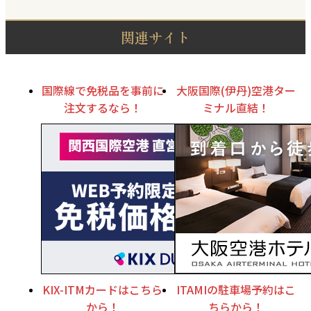
関連サイト
国際線で免税品を事前に
大阪国際(伊丹)空港ター
注文するなら！
ミナル直結！
KIX-ITMカードはこちら
ITAMIの駐車場予約はこ
から！
ちらから！