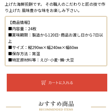
上げた海鮮煎餅です。 その職人のこだわりと匠の技で作
り上げた 風味豊かな味をお楽しみ下さい。
【商品情報】
■内容量：24枚
■賞味期限：製造から120日･商品お渡し日から7日以
上
■サイズ：縦290㎜×幅240㎜×幅60㎜
■保存方法：常温
■特定原材料等：えび･小麦･鯖･大豆
おすすめ商品
RECOMMENDED ITEMS