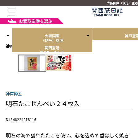
大阪国際（伊丹）空港
大阪国際
神戸空
（伊丹）空港
神戸樽五
関西空港
第2ターミナル
神戸樽五
明石たこせんべい２４枚入
D4946224018116
明石の海で獲れたたこを使い、心を込めて香ばしく焼き