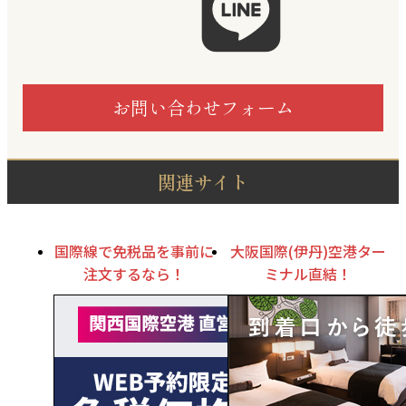
お問い合わせフォーム
関連サイト
国際線で免税品を事前に
大阪国際(伊丹)空港ター
注文するなら！
ミナル直結！