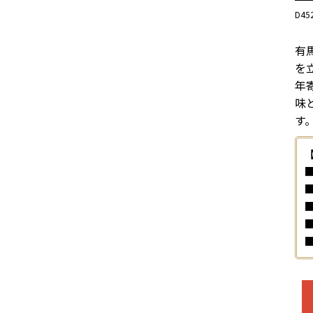
D45
有
を
年
味
す
■