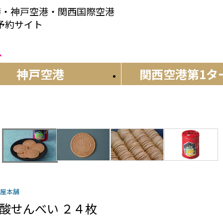
港・神戸空港・関西国際空港
産予約サイト
神戸空港
関西空港
第1タ
屋本舗
酸せんべい ２４枚