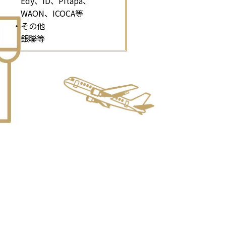
Edy、iD、Pitapa、
WAON、ICOCA等
・その他
銀聯等