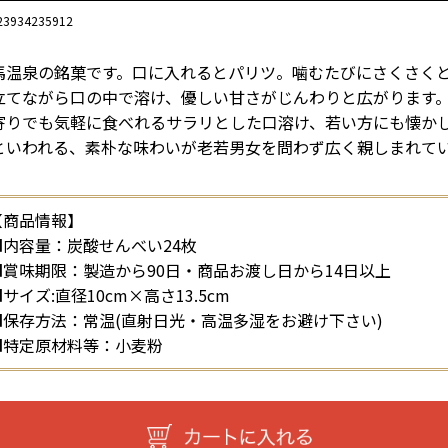
23934235912
馬温泉の銘菓です。口に入れるとパリツ。噛むたびにさくさく
立てながら口の中で溶け、優しい甘さがじんわりと広がります
寄りでも気軽に食べれるサラリとした口溶け、若い方にも懐か
といわれる、素朴な味わいが老若男女を問わず広く親しまれて
。
【商品情報】
■内容量：炭酸せんべい24枚
■賞味期限：製造から90日・商品お渡し日から14日以上
サイズ:直径10cm×高さ13.5cm
■保存方法：常温(直射日光・高温多湿をお避け下さい)
■特定原材料等：小麦粉