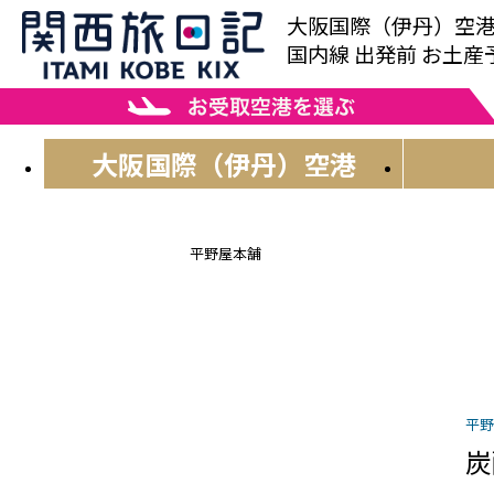
大阪国際（伊丹）空
国内線 出発前 お土
大阪国際
（伊丹）空港
平野屋本舗
平野
炭