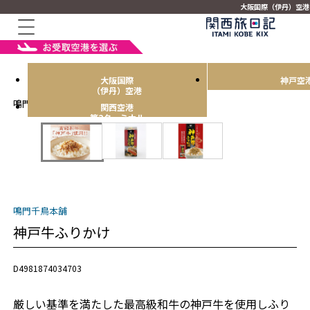
大阪国際（伊丹）空港
大阪国際
神戸空
（伊丹）空港
鳴門千鳥本舗
関西空港
第2ターミナル
鳴門千鳥本舗
神戸牛ふりかけ
D4981874034703
厳しい基準を満たした最高級和牛の神戸牛を使用しふり