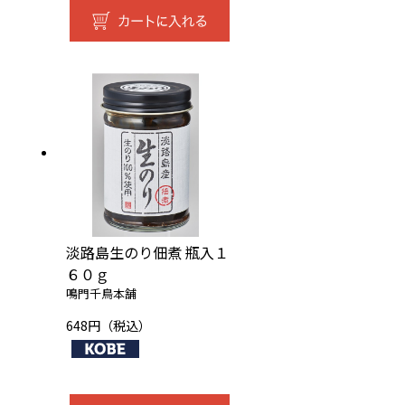
淡路島生のり佃煮 瓶入１
６０ｇ
鳴門千鳥本舗
648円（税込）