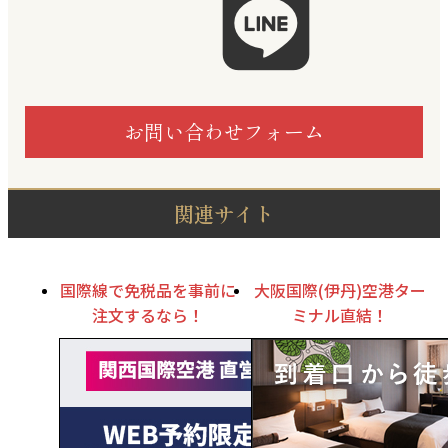
お問い合わせフォーム
関連サイト
国際線で免税品を事前に
大阪国際(伊丹)空港ター
注文するなら！
ミナル直結！