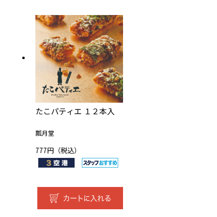
たこパティエ １２本入
瓢月堂
777円（税込）