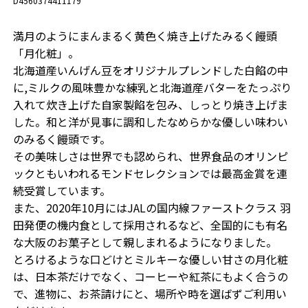
D4560374411179
満月のようにまんまるく黄色く焼き上げたみるく饅頭
「月化粧」。
北海道産いんげん豆をオリジナルプレンドした白餡の中
に,ミルクの⾵味豊かな練乳と北海道産バターをたっぷり
⼊れて炊き上げた自家製餡を包み、しっとり焼き上げま
した。和と洋が⾒事に調和したなめらかな優しい味わい
のみるく饅頭です。
その美味しさは世界でも認められ、世界食品のオリンピ
ックともいわれるモンドセレクションでは最高金賞を連
続受賞しています。
また、2020年10月にはJALの国内線ファーストクラス 羽
田発便の機内食として採用されるなど、全国的にも有名
な大阪のお菓子として親しまれるようになりました。
とろけるような口どけとミルキーな優しい甘さの月化粧
は、日本茶だけでなく、コーヒーや紅茶にもよく合うの
で、進物に、お茶請けにと、場所や時を選ばずご利用い