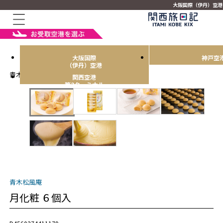
大阪国際（伊丹）空港
大阪国際
神戸空
（伊丹）空港
青木松風庵
関西空港
第2ターミナル
青木松風庵
月化粧 ６個入