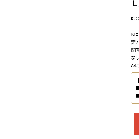
Ｌ
D20
K
定
関
な
A
■