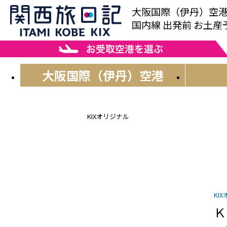
大阪国際（伊丹）空
国内線 出発前 お土
大阪国際
（伊丹）空港
KIXオリジナル
KI
Ｋ