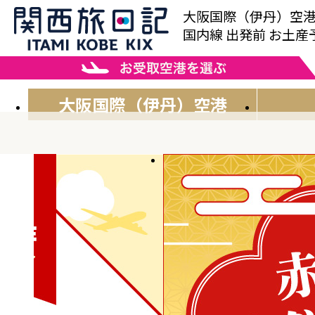
大阪国際（伊丹）空
国内線 出発前 お土
大阪国際
（伊丹）空港