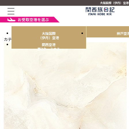
大阪国際（伊丹）空港
大阪国際
神戸空
（伊丹）空港
カテゴリトップ
>
関西Meltish
関西空港
第2ターミナル