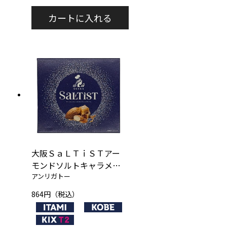
大阪ＳａＬＴｉＳＴアー
モンドソルトキャラメル
アンリガトー
サブレ 小
864円（税込）