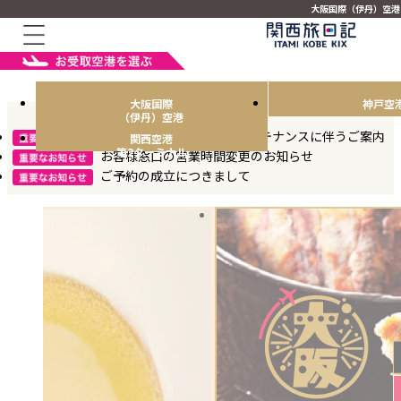
大阪国際（伊丹）空港
大阪国際
神戸空
（伊丹）空港
6月30日（火）システムメンテナンスに伴うご案内
関西空港
第2ターミナル
お客様窓口の営業時間変更のお知らせ
ご予約の成立につきまして