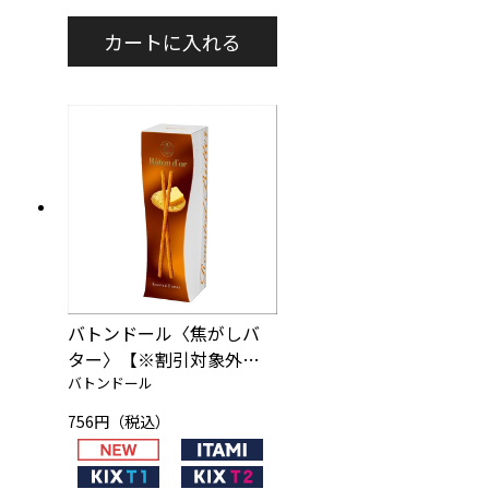
バトンドール〈焦がしバ
ター〉【※割引対象外商
バトンドール
品】
756円（税込）