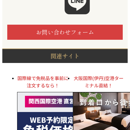
お問い合わせフォーム
関連サイト
国際線で免税品を事前に
大阪国際(伊丹)空港ター
注文するなら！
ミナル直結！